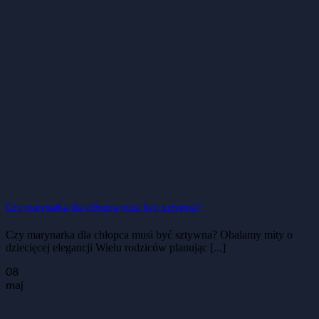
Czy marynarka dla chłopca musi być sztywna?
Czy marynarka dla chłopca musi być sztywna? Obalamy mity o
dziecięcej elegancji Wielu rodziców planując [...]
08
maj