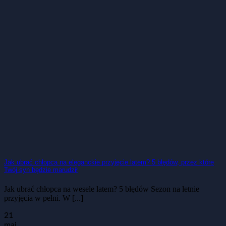
Jak ubrać chłopca na eleganckie przyjęcie latem? 5 błędów, przez które
Twój syn będzie marudził
Jak ubrać chłopca na wesele latem? 5 błędów Sezon na letnie
przyjęcia w pełni. W [...]
21
maj