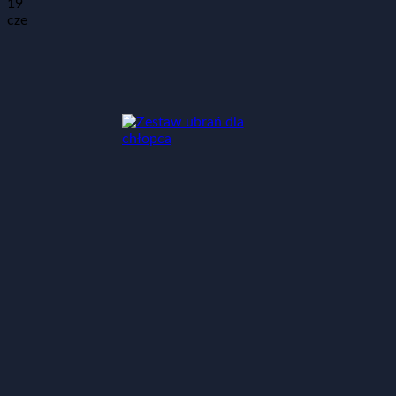
19
cze