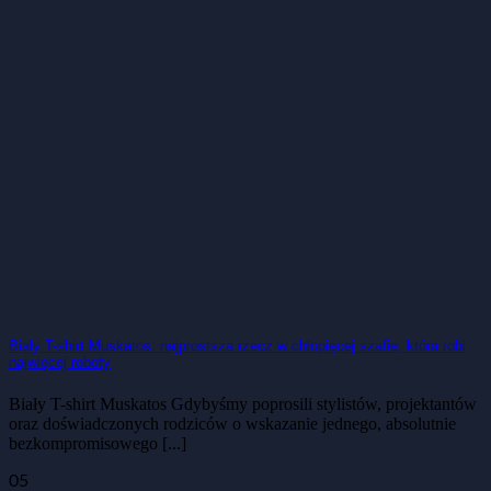
Biały T-shirt Muskatos: najprostsza rzecz w chłopięcej szafie, która robi
najwięcej roboty
Biały T-shirt Muskatos Gdybyśmy poprosili stylistów, projektantów
oraz doświadczonych rodziców o wskazanie jednego, absolutnie
bezkompromisowego [...]
05