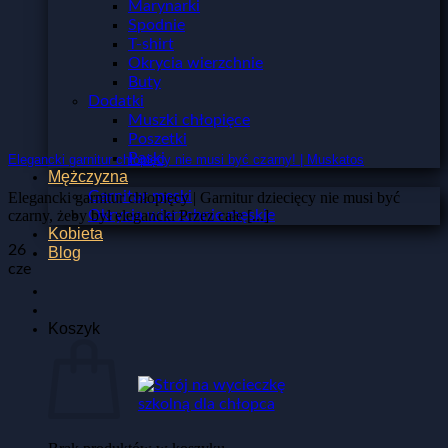
Marynarki
Spodnie
T-shirt
Okrycia wierzchnie
Buty
Dodatki
Muszki chłopięce
Poszetki
Paski
Elegancki garnitur chłopięcy nie musi być czarny! | Muskatos
Mężczyzna
Garnitur męski
Elegancki garnitur chłopięcy | Garnitur dziecięcy nie musi być
Okrycia wierzchnie męskie
czarny, żeby był elegancki Przez całe [...]
Kobieta
26
Blog
cze
Koszyk