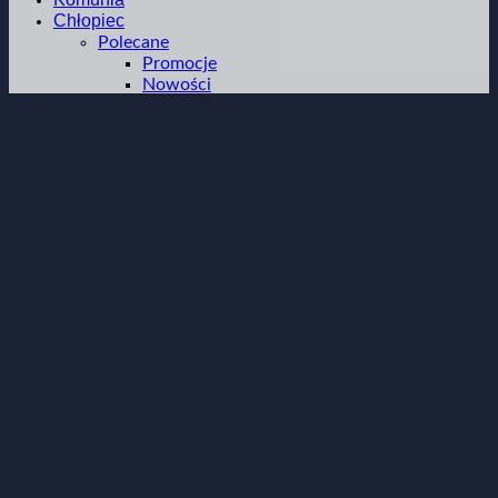
Chłopiec
Polecane
Promocje
Nowości
Odzież
Garnitury dziecięce
Polecane na lato
Koszule
Marynarki
Spodnie
T-shirt
Okrycia wierzchnie
Buty
Dodatki
Muszki chłopięce
Poszetki
Paski
Mężczyzna
Garnitur męski
Okrycia wierzchnie męskie
Kobieta
Blog
O Nas