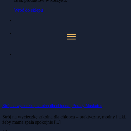
Brak produktów w koszyku.
Wróć do sklepu
Strój na wycieczkę szkolną dla chłopca | Porady Muskatos
Strój na wycieczkę szkolną dla chłopca – praktyczny, modny i taki,
żeby mama spała spokojnie [...]