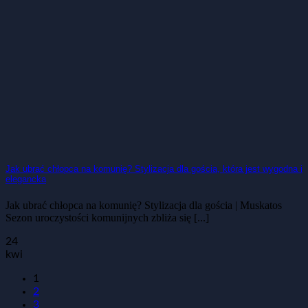
Jak ubrać chłopca na komunię? Stylizacja dla gościa, która jest wygodna i
elegancka
Jak ubrać chłopca na komunię? Stylizacja dla gościa | Muskatos
Sezon uroczystości komunijnych zbliża się [...]
24
kwi
1
2
3