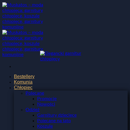
Przewiń
do
zawartości
Bestellery
Komunia
Chłopiec
Polecane
Promocje
Nowości
Odzież
Garnitury dziecięce
Polecane na lato
Koszule