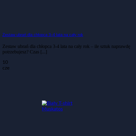
Zestaw ubrań dla chłopca 3–4 lata na cały rok
Zestaw ubrań dla chłopca 3-4 lata na cały rok – ile sztuk naprawdę
potrzebujesz? Czas [...]
10
cze