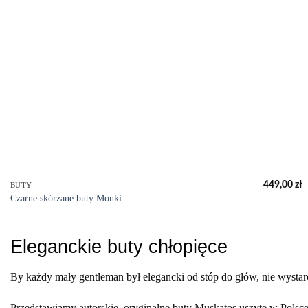
+
449,00
zł
BUTY
Czarne skórzane buty Monki
Eleganckie buty chłopięce
By każdy mały gentleman był elegancki od stóp do głów, nie wystar
Przedstawiamy autorskie, oryginalne buty Muskatos uszyte w Polsce