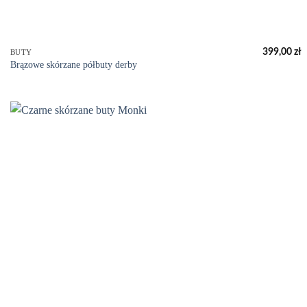
+
399,00
zł
BUTY
Brązowe skórzane półbuty derby
Add to
wishlist