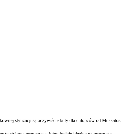
kownej stylizacji są oczywiście buty dla chłopców od Muskatos.
 to stylowa propozycja, która będzie idealna na uroczyste