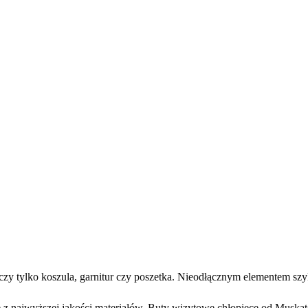
czy tylko koszula, garnitur czy poszetka. Nieodłącznym elementem szy
 z najwyższej jakości materiałów. Buty wizytowe chłopięce od Muskatos