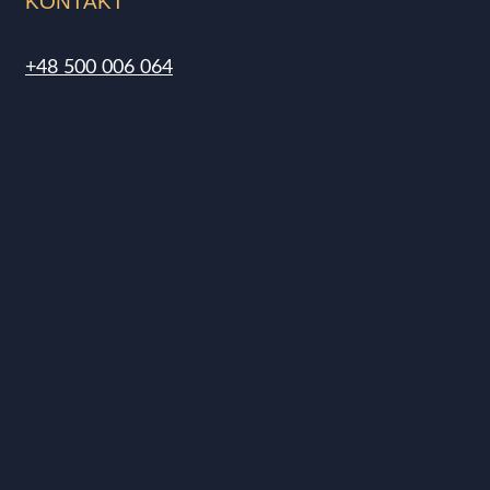
KONTAKT
+48 500 006 064
kontakt@muskatos.pl
Bestellery
Komunia
Chłopiec
Polecane
Promocje
Nowości
Odzież
Garnitury dziecięce
Polecane na lato
Koszule
Marynarki
Spodnie
T-shirt
Okrycia wierzchnie