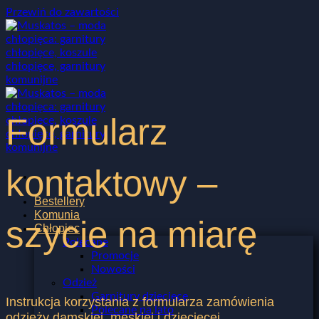
Przewiń do zawartości
Formularz
kontaktowy –
Bestellery
Komunia
szycie na miarę
Chłopiec
Polecane
Promocje
Nowości
Odzież
Garnitury dziecięce
Instrukcja korzystania z formularza zamówienia
Polecane na lato
odzieży damskiej, męskiej i dziecięcej