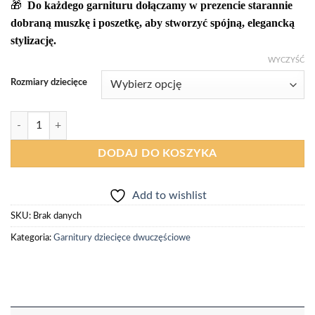
🎁
Do każdego garnituru dołączamy w prezencie starannie
dobraną muszkę i poszetkę, aby stworzyć spójną, elegancką
stylizację.
WYCZYŚĆ
Rozmiary dziecięce
ilość Garnitur chłopięcy szara krata | Muskatos
DODAJ DO KOSZYKA
Add to wishlist
SKU:
Brak danych
Kategoria:
Garnitury dziecięce dwuczęściowe