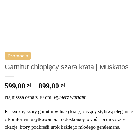
Promocja
Garnitur chłopięcy szara krata | Muskatos
Price
599,00
zł
–
899,00
zł
range:
Najniższa cena z 30 dni:
wybierz wariant
599,00 zł
through
Klasyczny szary garnitur w białą kratę, łączący stylową elegancję
899,00 zł
z komfortem użytkowania. To doskonały wybór na uroczyste
okazje, który podkreśli urok każdego młodego gentlemana.