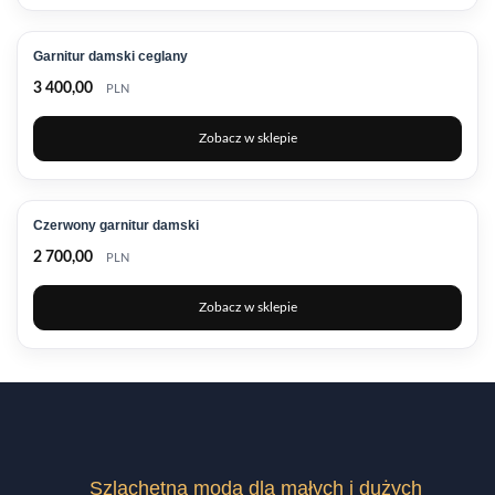
Garnitur damski ceglany
3 400,00
PLN
Zobacz w sklepie
Czerwony garnitur damski
2 700,00
PLN
Zobacz w sklepie
Szlachetna moda dla małych i dużych